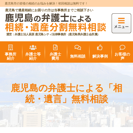
鹿児島市の皆様の相続のお悩みを解決！初回相談は無料です！
鹿児島で遺産相続にお困りの方は当事務所までご相談下さい
運営：弁護士法人萩原 鹿児島シティ法律事務所（鹿児島県弁護士会所属）
事務所
弁護士等
弁護士
お客様の
無料相談
解決事例
紹介
紹介
費用
声
鹿児島の弁護士による「相
続・遺言」無料相談