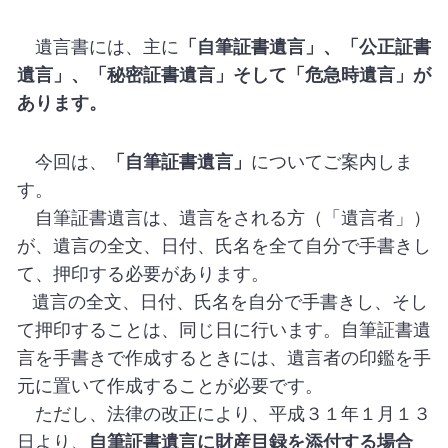
遺言書には、主に
「自筆証書遺言」、
「公正証書
遺言」
、
「秘密証書遺言」
そして
「危急時遺言」
が
あります。
今回は、
「自筆証書遺言」
についてご案内しま
す。
自筆証書遺言は、遺言をされる方（「遺言者」）
が、遺言の全文、日付、氏名を全て自分で手書きし
て、押印する必要があります。
遺言の全文、日付、氏名を自分で手書きし、そし
て押印することは、同じ日に行います。自筆証書遺
言を手書きで作成するときには、遺言者の印鑑を手
元に置いて作成することが必要です。
ただし、法律の改正により、平成３１年１月１３
日より、
自筆証書遺言に財産目録を添付する場合