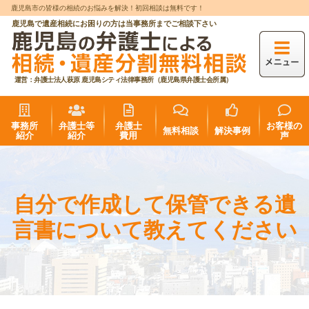
鹿児島市の皆様の相続のお悩みを解決！初回相談は無料です！
鹿児島で遺産相続にお困りの方は当事務所までご相談下さい
運営：弁護士法人萩原 鹿児島シティ法律事務所（鹿児島県弁護士会所属）
事務所
弁護士等
弁護士
お客様の
無料相談
解決事例
紹介
紹介
費用
声
自分で作成して保管できる遺
言書について教えてください